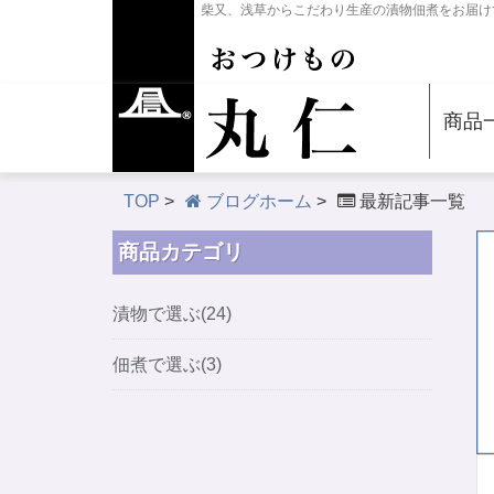
柴又、浅草からこだわり生産の漬物佃煮をお届け
商品
TOP
>
ブログホーム
>
最新記事一覧
商品カテゴリ
漬物で選ぶ(24)
佃煮で選ぶ(3)