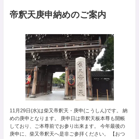
帝釈天庚申納めのご案内
11月29日(水)は柴又帝釈天・庚申(こうしん)です。 納
めの庚申となります。 庚申日は帝釈天板本尊も開帳
しており、ご本尊前でお参り出来ます。 今年最後の
庚申に、柴又帝釈天へ是非ご参拝ください。 【おつ