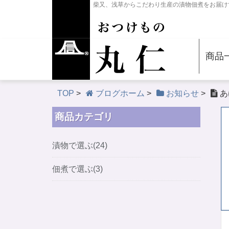
柴又、浅草からこだわり生産の漬物佃煮をお届け
商品
TOP
>
ブログホーム
>
お知らせ
>
あ
商品カテゴリ
漬物で選ぶ(24)
佃煮で選ぶ(3)