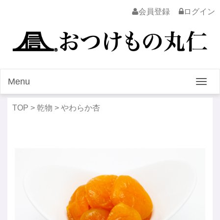
会員登録
ログイン
Menu
Togg
navig
TOP
>
乾物
>
やわらか杏